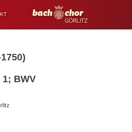
KT
1750)
1; BWV
litz