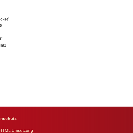
cket“
48
t“
litz
enschutz
, HTML Umsetzung