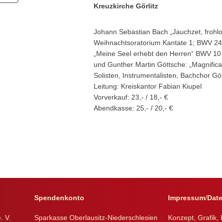
Kreuzkirche Görlitz
Johann Sebastian Bach „Jauchzet, frohlo
Weihnachtsoratorium Kantate 1; BWV 2
„Meine Seel erhebt den Herren“ BWV 10
und Gunther Martin Göttsche: „Magnifica
Solisten, Instrumentalisten, Bachchor Gör
Leitung: Kreiskantor Fabian Kiupel
Vorverkauf: 23,- / 18,- €
Abendkasse: 25,- / 20,- €
Spendenkonto
Impressum
/
Dat
. V.
Sparkasse Oberlausitz-Niederschlesien
Konzept, Grafik